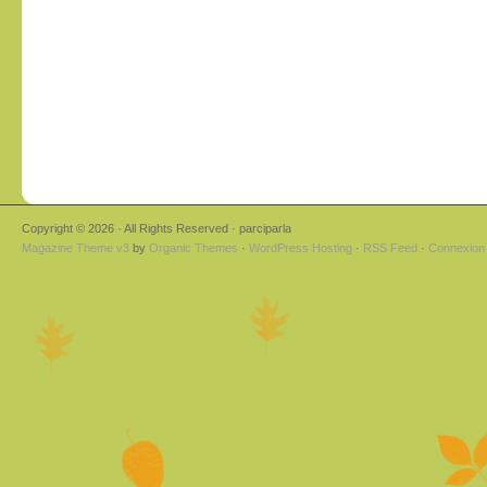
Copyright © 2026 · All Rights Reserved · parciparla
Magazine Theme v3
by
Organic Themes
·
WordPress Hosting
·
RSS Feed
·
Connexion