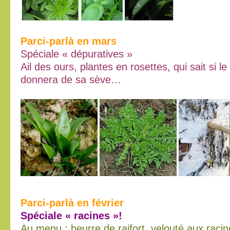
Parci-parlà en mars
Spéciale « dépuratives »
Ail des ours, plantes en rosettes, qui sait si l
donnera de sa sève…
Parci-parlà en février
Spéciale « racines »!
Au menu : beurre de raifort, velouté aux raci