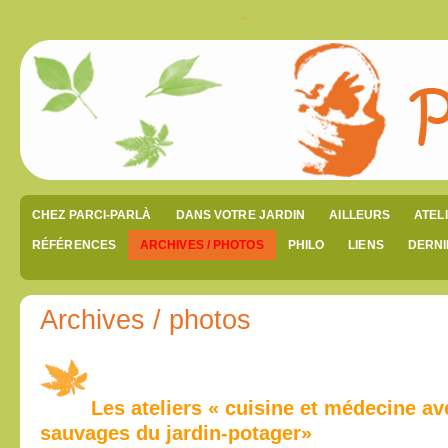
CHEZ PARCI-PARLÀ
DANS VOTRE JARDIN
AILLEURS
ATEL
RÉFÉRENCES
ARCHIVES / PHOTOS
PHILO
LIENS
DERNI
Archives / photos
Les ateliers « cuisine et médecine av
sauvages du jardin-potager»